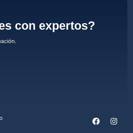
les con expertos?
uación.
o